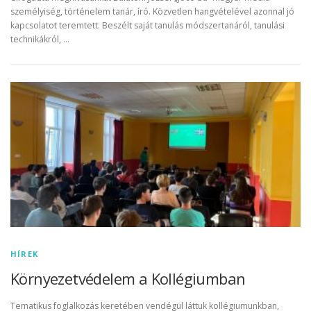
személyiség, történelem tanár, író. Közvetlen hangvételével azonnal jó
kapcsolatot teremtett. Beszélt saját tanulás módszertanáról, tanulási
technikákról, …
HÍREK
Környezetvédelem a Kollégiumban
Tematikus foglalkozás keretében vendégül láttuk kollégiumunkban,