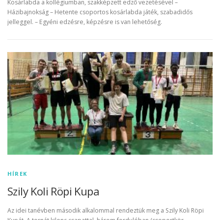
Kosárlabda a kollégiumban, szakképzett edző vezetésével –
Házibajnokság – Hetente csoportos kosárlabda játék, szabadidős
jelleggel. – Egyéni edzésre, képzésre is van lehetőség.
HÍREK
Szily Koli Röpi Kupa
Az idei tanévben második alkalommal rendeztük meg a Szily Koli Röpi