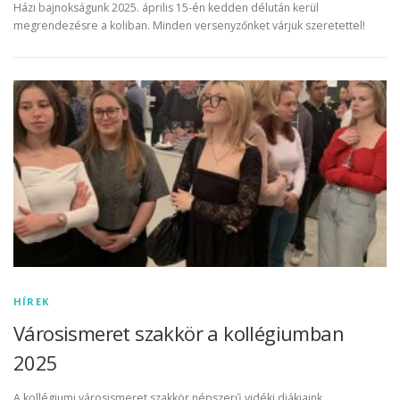
Házi bajnokságunk 2025. április 15-én kedden délután kerül
megrendezésre a koliban. Minden versenyzőnket várjuk szeretettel!
HÍREK
Városismeret szakkör a kollégiumban
2025
A kollégiumi városismeret szakkör népszerű vidéki diákjaink