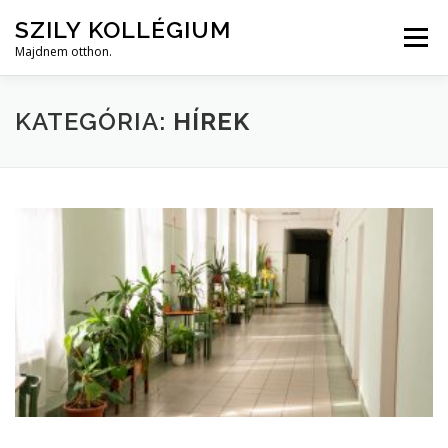
Tovább
SZILY KOLLÉGIUM
a
Menü
tartalomhoz
Majdnem otthon.
HOME
RÓLUNK
KOLLÉGIUMI ÉLET
FOTÓK
KATEGÓRIA:
HÍREK
HÍREK/GYIK
BEKÖLTÖZÉS
KAPCSOLAT