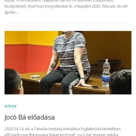
Kupát. A tornát kilenc csapattal, három fordulóban (csoportkör,
középdöntő, final four) bonyolítottuk le. A kupáért 2025. február 26.-tól
április …
HÍREK
Jocó Bá előadása
2025.04.14.-én a Tanulás-tanítása tematikus foglalkozás keretében,
elfogadta meghívásunkat Balatoni József „Jocó bá” magyar média