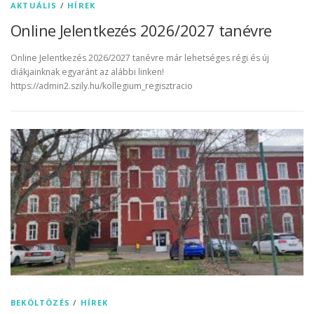
AKTUÁLIS
/
HÍREK
Online Jelentkezés 2026/2027 tanévre
Online Jelentkezés 2026/2027 tanévre már lehetséges régi és új
diákjainknak egyaránt az alábbi linken!
https://admin2.szily.hu/kollegium_regisztracio
BEKÖLTÖZÉS
/
HÍREK