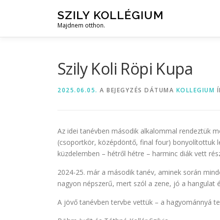
Tovább
SZILY KOLLÉGIUM
a
Majdnem otthon.
tartalomhoz
Szily Koli Röpi Kupa
2025.06.05.
A BEJEGYZÉS DÁTUMA
KOLLEGIUM
Í
Az idei tanévben második alkalommal rendeztük meg 
(csoportkör, középdöntő, final four) bonyolítottuk le
küzdelemben – hétről hétre – harminc diák vett rész
2024-25. már a második tanév, aminek során minde
nagyon népszerű, mert szól a zene, jó a hangulat 
A jövő tanévben tervbe vettük – a hagyománnyá tet