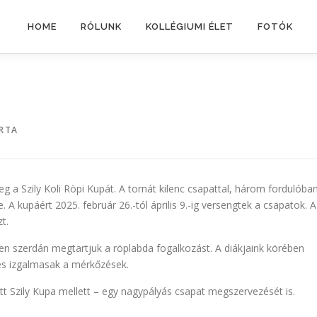
HOME
RÓLUNK
KOLLÉGIUMI ÉLET
FOTÓK
RTA
a Szily Koli Röpi Kupát. A tornát kilenc csapattal, három fordulóba
. A kupáért 2025. február 26.-tól április 9.-ig versengtek a csapatok. A
t.
n szerdán megtartjuk a röplabda fogalkozást. A diákjaink körében
és izgalmasak a mérkőzések.
t Szily Kupa mellett – egy nagypályás csapat megszervezését is.