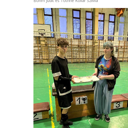
Böhm Judit és Tóthné Kollár Szilvia