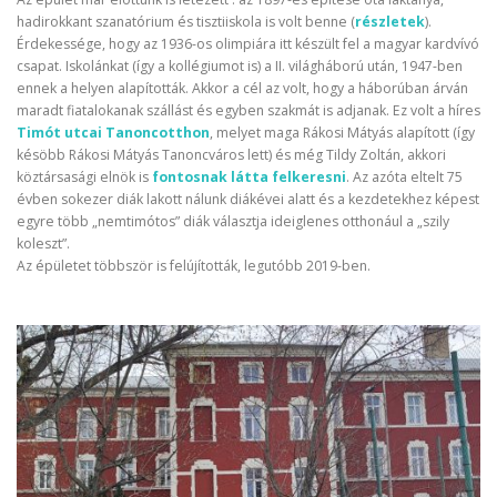
hadirokkant szanatórium és tisztiiskola is volt benne (
részletek
).
Érdekessége, hogy az 1936-os olimpiára itt készült fel a magyar kardvívó
csapat. Iskolánkat (így a kollégiumot is) a II. világháború után, 1947-ben
ennek a helyen alapították. Akkor a cél az volt, hogy a háborúban árván
maradt fiatalokanak szállást és egyben szakmát is adjanak. Ez volt a híres
Timót utcai Tanoncotthon
, melyet maga Rákosi Mátyás alapított (így
késöbb Rákosi Mátyás Tanoncváros lett) és még Tildy Zoltán, akkori
köztársasági elnök is
fontosnak látta felkeresni
. Az azóta eltelt 75
évben sokezer diák lakott nálunk diákévei alatt és a kezdetekhez képest
egyre több „nemtimótos” diák választja ideiglenes otthonául a „szily
koleszt”.
Az épületet többször is felújították, legutóbb 2019-ben.