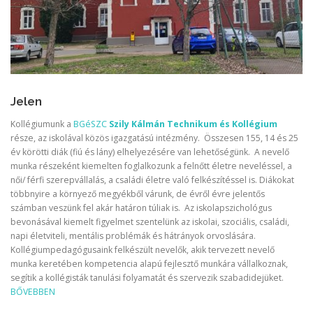
Jelen
Kollégiumunk a
BGéSZC
Szily Kálmán Technikum és Kollégium
része, az iskolával közös igazgatású intézmény. Összesen 155, 14 és 25
év körötti diák (fiú és lány) elhelyezésére van lehetőségünk. A nevelő
munka részeként kiemelten foglalkozunk a felnőtt életre neveléssel, a
női/ férfi szerepvállalás, a családi életre való felkészítéssel is. Diákokat
többnyire a környező megyékből várunk, de évről évre jelentős
számban veszünk fel akár határon túliak is. Az iskolapszichológus
bevonásával kiemelt figyelmet szentelünk az iskolai, szociális, családi,
napi életviteli, mentális problémák és hátrányok orvoslására.
Kollégiumpedagógusaink felkészült nevelők, akik tervezett nevelő
munka keretében kompetencia alapú fejlesztő munkára vállalkoznak,
segítik a kollégisták tanulási folyamatát és szervezik szabadidejüket.
BŐVEBBEN