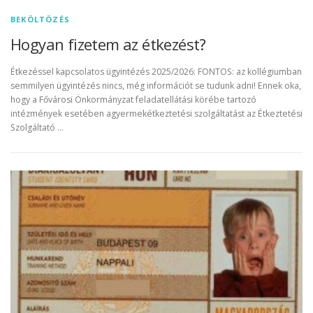
BEKÖLTÖZÉS
Hogyan fizetem az étkezést?
Étkezéssel kapcsolatos ügyintézés 2025/2026: FONTOS: az kollégiumban
semmilyen ügyintézés nincs, még információt se tudunk adni! Ennek oka,
hogy a Fővárosi Önkormányzat feladatellátási körébe tartozó
intézmények esetében agyermekétkeztetési szolgáltatást az Étkeztetési
Szolgáltató …