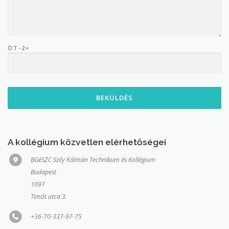
ÖT-2=
A kollégium közvetlen elérhetőségei
BGéSZC Szily Kálmán Technikum és Kollégium
Budapest
1097
Timót utca 3.
+36-70-337-97-75