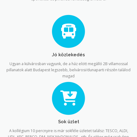
Jó közlekedés
Ugyan a külvárosban vagyunk, de a ház elött megálló 2B villamossal
pillanatok alatt Budapest legszebb, belvárosi/dunaparti részén találod
magad
Sok üzlet
A kollégium 10 percnyire is már sokféle üzletet találsz: TESCO, ALDI,
LIDL, KFC, PEPCO, DM, JYSK McDONALDS…stb És ekkor még csak épp