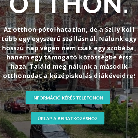
OTTHON.
Az otthon pótolhatatlan, de a Szily koli
több egy egyszerű szállásnál. Nálunk egy
hosszú nap végén nem csak egy szobába,
hanem egy támogató közösségbe érsz
haza. Találd meg nálunk a második
otthonodat a középiskolás diákéveidre!
INFORMÁCIÓ KÉRÉS TELEFONON
ŰRLAP A BEIRATKOZÁSHOZ