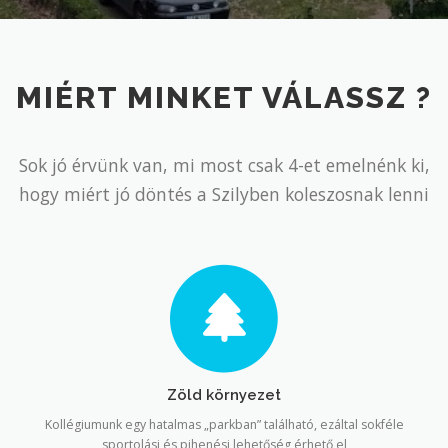
MIÉRT MINKET VÁLASSZ ?
Sok jó érvünk van, mi most csak 4-et emelnénk ki,
hogy miért jó döntés a Szilyben koleszosnak lenni
Zöld környezet
Kollégiumunk egy hatalmas „parkban” található, ezáltal sokféle
sportolási és pihenési lehetőség érhető el