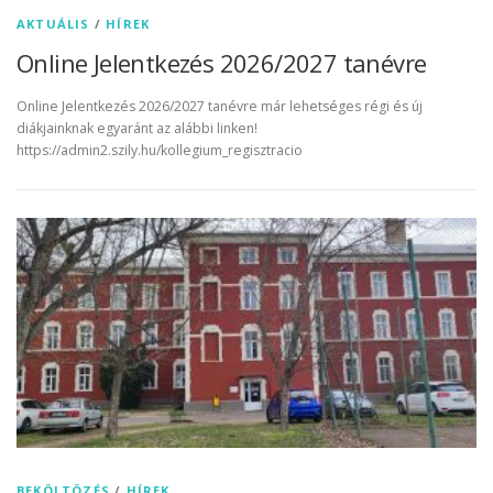
AKTUÁLIS
/
HÍREK
Online Jelentkezés 2026/2027 tanévre
Online Jelentkezés 2026/2027 tanévre már lehetséges régi és új
diákjainknak egyaránt az alábbi linken!
https://admin2.szily.hu/kollegium_regisztracio
BEKÖLTÖZÉS
/
HÍREK