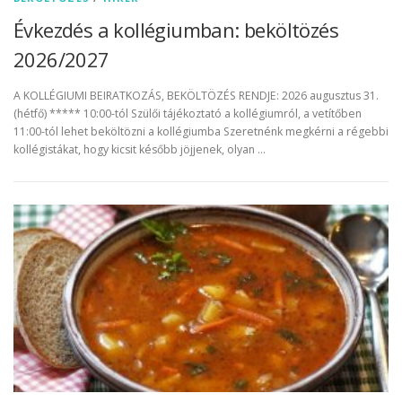
Évkezdés a kollégiumban: beköltözés
2026/2027
A KOLLÉGIUMI BEIRATKOZÁS, BEKÖLTÖZÉS RENDJE: 2026 augusztus 31.
(hétfő) ***** 10:00-tól Szülői tájékoztató a kollégiumról, a vetítőben
11:00-tól lehet beköltözni a kollégiumba Szeretnénk megkérni a régebbi
kollégistákat, hogy kicsit később jöjjenek, olyan …