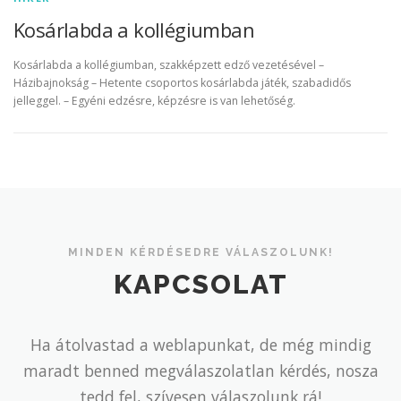
Kosárlabda a kollégiumban
Kosárlabda a kollégiumban, szakképzett edző vezetésével –
Házibajnokság – Hetente csoportos kosárlabda játék, szabadidős
jelleggel. – Egyéni edzésre, képzésre is van lehetőség.
MINDEN KÉRDÉSEDRE VÁLASZOLUNK!
KAPCSOLAT
Ha átolvastad a weblapunkat, de még mindig
maradt benned megválaszolatlan kérdés, nosza
tedd fel, szívesen válaszolunk rá!