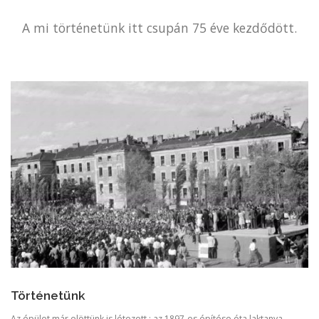
A mi történetünk itt csupán 75 éve kezdődött.
Történetünk
Az épület már elöttünk is létezett : az 1897-es építése óta laktanya,