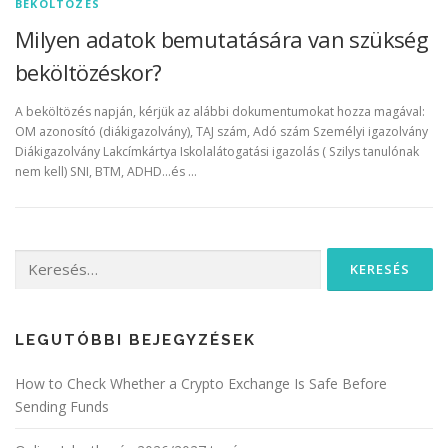
BEKÖLTÖZÉS
Milyen adatok bemutatására van szükség
beköltözéskor?
A beköltözés napján, kérjük az alábbi dokumentumokat hozza magával:
OM azonosító (diákigazolvány), TAJ szám, Adó szám Személyi igazolvány
Diákigazolvány Lakcímkártya Iskolalátogatási igazolás ( Szilys tanulónak
nem kell) SNI, BTM, ADHD…és …
Keresés:
LEGUTÓBBI BEJEGYZÉSEK
How to Check Whether a Crypto Exchange Is Safe Before
Sending Funds