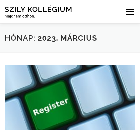
Tovább
SZILY KOLLÉGIUM
a
Menü
tartalomhoz
Majdnem otthon.
HOME
RÓLUNK
KOLLÉGIUMI ÉLET
FOTÓK
HÓNAP:
2023. MÁRCIUS
HÍREK/GYIK
BEKÖLTÖZÉS
KAPCSOLAT