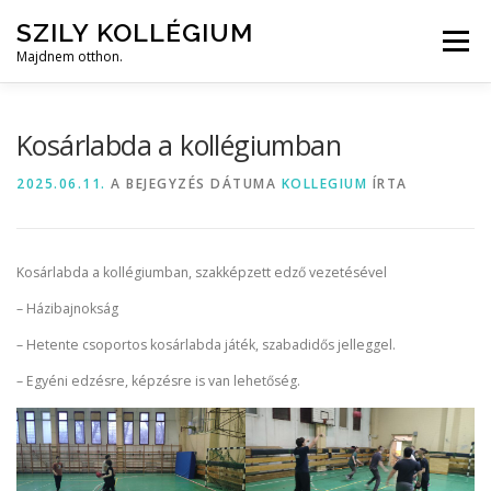
Tovább
SZILY KOLLÉGIUM
a
Menü
tartalomhoz
Majdnem otthon.
HOME
RÓLUNK
KOLLÉGIUMI ÉLET
FOTÓK
Kosárlabda a kollégiumban
2025.06.11.
A BEJEGYZÉS DÁTUMA
KOLLEGIUM
ÍRTA
HÍREK/GYIK
BEKÖLTÖZÉS
KAPCSOLAT
Kosárlabda a kollégiumban, szakképzett edző vezetésével
– Házibajnokság
– Hetente csoportos kosárlabda játék, szabadidős jelleggel.
– Egyéni edzésre, képzésre is van lehetőség.