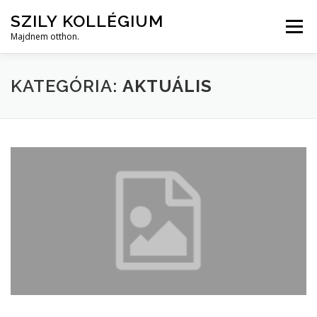
Tovább
SZILY KOLLÉGIUM
a
Menü
tartalomhoz
Majdnem otthon.
HOME
RÓLUNK
KOLLÉGIUMI ÉLET
FOTÓK
KATEGÓRIA:
AKTUÁLIS
HÍREK/GYIK
BEKÖLTÖZÉS
KAPCSOLAT