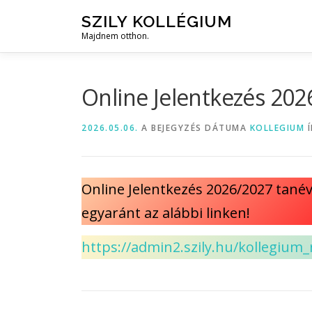
Tovább
SZILY KOLLÉGIUM
a
Majdnem otthon.
tartalomhoz
Online Jelentkezés 202
2026.05.06.
A BEJEGYZÉS DÁTUMA
KOLLEGIUM
Í
Online Jelentkezés 2026/2027 tanév
egyaránt az alábbi linken!
https://admin2.szily.hu/kollegium_