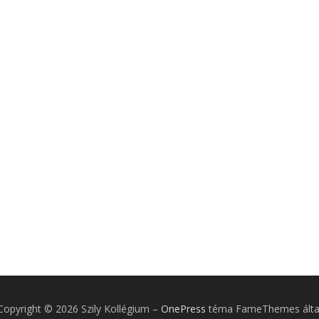
Copyright © 2026 Szily Kollégium
–
OnePress
téma FameThemes álta