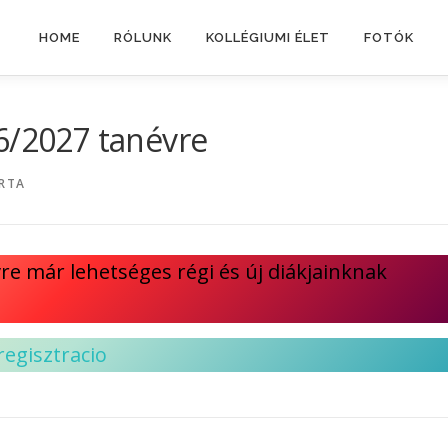
HOME
RÓLUNK
KOLLÉGIUMI ÉLET
FOTÓK
6/2027 tanévre
RTA
re már lehetséges régi és új diákjainknak
regisztracio